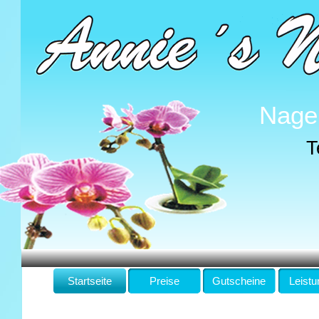
Nage
T
Startseite
Preise
Gutscheine
Leist